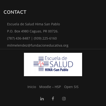
CONTACT
Escuela de Salud Hima San Pablo
P.O. Box 4980 Caguas, PR 00726.
(787) 436-8487 | (939) 225-6160
milmelendez@fundacioneducativa.org
Inicio
Moodle – HSP
Open SIS